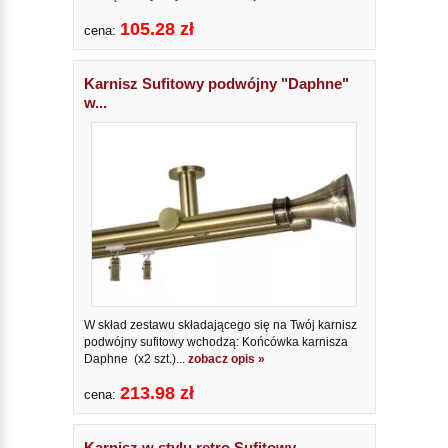
105.28 zł
cena:
Karnisz Sufitowy podwójny "Daphne"
w...
W skład zestawu składającego się na Twój karnisz
podwójny sufitowy wchodzą: Końcówka karnisza
Daphne (x2 szt.)...
zobacz opis »
213.98 zł
cena:
Karnisz w stylu retro Sufitowy...