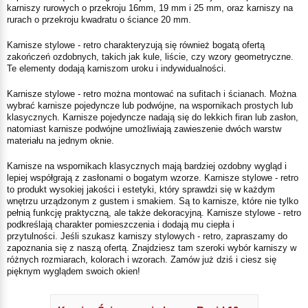
karniszy rurowych o przekroju 16mm, 19 mm i 25 mm, oraz karniszy na
rurach o przekroju kwadratu o ściance 20 mm.
Karnisze stylowe - retro charakteryzują się również bogatą ofertą
zakończeń ozdobnych, takich jak kule, liście, czy wzory geometryczne.
Te elementy dodają karniszom uroku i indywidualności.
Karnisze stylowe - retro można montować na sufitach i ścianach. Można
wybrać karnisze pojedyncze lub podwójne, na wspornikach prostych lub
klasycznych. Karnisze pojedyncze nadają się do lekkich firan lub zasłon,
natomiast karnisze podwójne umożliwiają zawieszenie dwóch warstw
materiału na jednym oknie.
Karnisze na wspornikach klasycznych mają bardziej ozdobny wygląd i
lepiej współgrają z zasłonami o bogatym wzorze. Karnisze stylowe - retro
to produkt wysokiej jakości i estetyki, który sprawdzi się w każdym
wnętrzu urządzonym z gustem i smakiem. Są to karnisze, które nie tylko
pełnią funkcję praktyczną, ale także dekoracyjną. Karnisze stylowe - retro
podkreślają charakter pomieszczenia i dodają mu ciepła i
przytulności.
Jeśli szukasz karniszy stylowych - retro, zapraszamy do
zapoznania się z naszą ofertą
. Znajdziesz tam szeroki wybór karniszy w
różnych rozmiarach, kolorach i wzorach. Zamów już dziś i ciesz się
pięknym wyglądem swoich okien!