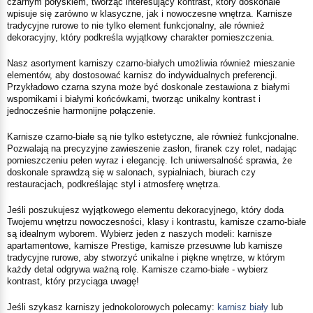
czarnym połyskiem, tworząc interesujący kontrast, który doskonale
wpisuje się zarówno w klasyczne, jak i nowoczesne wnętrza. Karnisze
tradycyjne rurowe to nie tylko element funkcjonalny, ale również
dekoracyjny, który podkreśla wyjątkowy charakter pomieszczenia.
Nasz asortyment karniszy czarno-białych umożliwia również mieszanie
elementów, aby dostosować karnisz do indywidualnych preferencji.
Przykładowo czarna szyna może być doskonale zestawiona z białymi
wspornikami i białymi końcówkami, tworząc unikalny kontrast i
jednocześnie harmonijne połączenie.
Karnisze czarno-białe są nie tylko estetyczne, ale również funkcjonalne.
Pozwalają na precyzyjne zawieszenie zasłon, firanek czy rolet, nadając
pomieszczeniu pełen wyraz i elegancję. Ich uniwersalność sprawia, że
doskonale sprawdzą się w salonach, sypialniach, biurach czy
restauracjach, podkreślając styl i atmosferę wnętrza.
Jeśli poszukujesz wyjątkowego elementu dekoracyjnego, który doda
Twojemu wnętrzu nowoczesności, klasy i kontrastu, karnisze czarno-białe
są idealnym wyborem. Wybierz jeden z naszych modeli: karnisze
apartamentowe, karnisze Prestige, karnisze przesuwne lub karnisze
tradycyjne rurowe, aby stworzyć unikalne i piękne wnętrze, w którym
każdy detal odgrywa ważną rolę. Karnisze czarno-białe - wybierz
kontrast, który przyciąga uwagę!
Jeśli szykasz karniszy jednokolorowych polecamy:
karnisz biały
lub