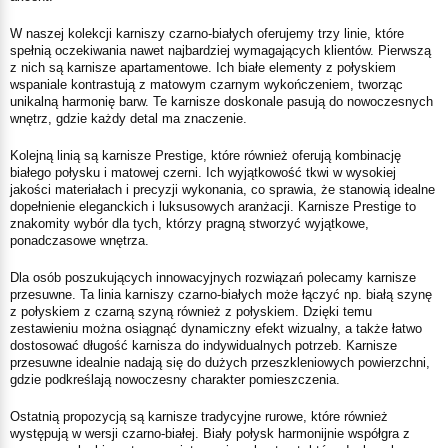
W naszej kolekcji karniszy czarno-białych oferujemy trzy linie, które
spełnią oczekiwania nawet najbardziej wymagających klientów. Pierwszą
z nich są karnisze apartamentowe. Ich białe elementy z połyskiem
wspaniale kontrastują z matowym czarnym wykończeniem, tworząc
unikalną harmonię barw. Te karnisze doskonale pasują do nowoczesnych
wnętrz, gdzie każdy detal ma znaczenie.
Kolejną linią są karnisze Prestige, które również oferują kombinację
białego połysku i matowej czerni. Ich wyjątkowość tkwi w wysokiej
jakości materiałach i precyzji wykonania, co sprawia, że stanowią idealne
dopełnienie eleganckich i luksusowych aranżacji. Karnisze Prestige to
znakomity wybór dla tych, którzy pragną stworzyć wyjątkowe,
ponadczasowe wnętrza.
Dla osób poszukujących innowacyjnych rozwiązań polecamy karnisze
przesuwne. Ta linia karniszy czarno-białych może łączyć np. białą szynę
z połyskiem z czarną szyną również z połyskiem. Dzięki temu
zestawieniu można osiągnąć dynamiczny efekt wizualny, a także łatwo
dostosować długość karnisza do indywidualnych potrzeb. Karnisze
przesuwne idealnie nadają się do dużych przeszkleniowych powierzchni,
gdzie podkreślają nowoczesny charakter pomieszczenia.
Ostatnią propozycją są karnisze tradycyjne rurowe, które również
występują w wersji czarno-białej. Biały połysk harmonijnie współgra z