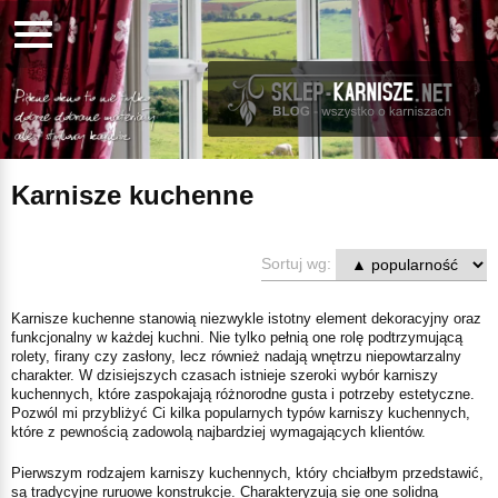
Karnisze kuchenne
Sortuj wg:
Karnisze kuchenne stanowią niezwykle istotny element dekoracyjny oraz
funkcjonalny w każdej kuchni. Nie tylko pełnią one rolę podtrzymującą
rolety, firany czy zasłony, lecz również nadają wnętrzu niepowtarzalny
charakter. W dzisiejszych czasach istnieje szeroki wybór karniszy
kuchennych, które zaspokajają różnorodne gusta i potrzeby estetyczne.
Pozwól mi przybliżyć Ci kilka popularnych typów karniszy kuchennych,
które z pewnością zadowolą najbardziej wymagających klientów.
Pierwszym rodzajem karniszy kuchennych, który chciałbym przedstawić,
są tradycyjne ruruowe konstrukcje. Charakteryzują się one solidną