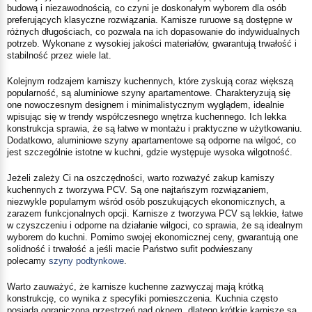
budową i niezawodnością, co czyni je doskonałym wyborem dla osób
preferujących klasyczne rozwiązania. Karnisze ruruowe są dostępne w
różnych długościach, co pozwala na ich dopasowanie do indywidualnych
potrzeb. Wykonane z wysokiej jakości materiałów, gwarantują trwałość i
stabilność przez wiele lat.
Kolejnym rodzajem karniszy kuchennych, które zyskują coraz większą
popularność, są aluminiowe szyny apartamentowe. Charakteryzują się
one nowoczesnym designem i minimalistycznym wyglądem, idealnie
wpisując się w trendy współczesnego wnętrza kuchennego. Ich lekka
konstrukcja sprawia, że są łatwe w montażu i praktyczne w użytkowaniu.
Dodatkowo, aluminiowe szyny apartamentowe są odporne na wilgoć, co
jest szczególnie istotne w kuchni, gdzie występuje wysoka wilgotność.
Jeżeli zależy Ci na oszczędności, warto rozważyć zakup karniszy
kuchennych z tworzywa PCV. Są one najtańszym rozwiązaniem,
niezwykle popularnym wśród osób poszukujących ekonomicznych, a
zarazem funkcjonalnych opcji. Karnisze z tworzywa PCV są lekkie, łatwe
w czyszczeniu i odporne na działanie wilgoci, co sprawia, że są idealnym
wyborem do kuchni. Pomimo swojej ekonomicznej ceny, gwarantują one
solidność i trwałość a jeśli macie Państwo sufit podwieszany
polecamy
szyny podtynkowe
.
Warto zauważyć, że karnisze kuchenne zazwyczaj mają krótką
konstrukcję, co wynika z specyfiki pomieszczenia. Kuchnia często
posiada ograniczoną przestrzeń nad oknem, dlatego krótkie karnisze są