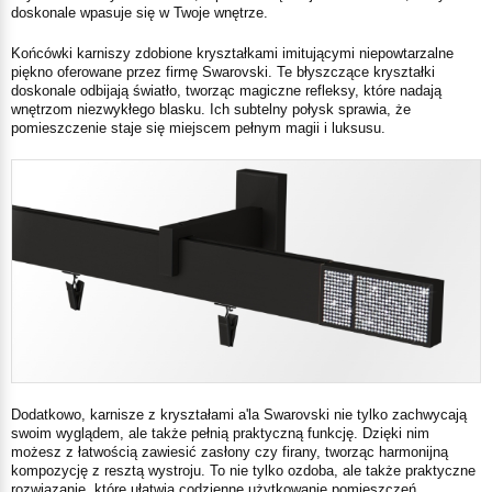
doskonale wpasuje się w Twoje wnętrze.
Końcówki karniszy zdobione kryształkami imitującymi niepowtarzalne
piękno oferowane przez firmę Swarovski. Te błyszczące kryształki
doskonale odbijają światło, tworząc magiczne refleksy, które nadają
wnętrzom niezwykłego blasku. Ich subtelny połysk sprawia, że
pomieszczenie staje się miejscem pełnym magii i luksusu.
Dodatkowo, karnisze z kryształami a'la Swarovski nie tylko zachwycają
swoim wyglądem, ale także pełnią praktyczną funkcję. Dzięki nim
możesz z łatwością zawiesić zasłony czy firany, tworząc harmonijną
kompozycję z resztą wystroju. To nie tylko ozdoba, ale także praktyczne
rozwiązanie, które ułatwia codzienne użytkowanie pomieszczeń.