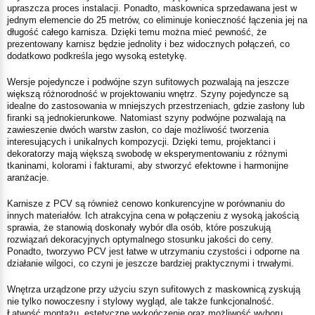
upraszcza proces instalacji. Ponadto, maskownica sprzedawana jest w
jednym elemencie do 25 metrów, co eliminuje konieczność łączenia jej na
długość całego karnisza. Dzięki temu można mieć pewność, że
prezentowany karnisz będzie jednolity i bez widocznych połączeń, co
dodatkowo podkreśla jego wysoką estetykę.
Wersje pojedyncze i podwójne szyn sufitowych pozwalają na jeszcze
większą różnorodność w projektowaniu wnętrz. Szyny pojedyncze są
idealne do zastosowania w mniejszych przestrzeniach, gdzie zasłony lub
firanki są jednokierunkowe. Natomiast szyny podwójne pozwalają na
zawieszenie dwóch warstw zasłon, co daje możliwość tworzenia
interesujących i unikalnych kompozycji. Dzięki temu, projektanci i
dekoratorzy mają większą swobodę w eksperymentowaniu z różnymi
tkaninami, kolorami i fakturami, aby stworzyć efektowne i harmonijne
aranżacje.
Karnisze z PCV są również cenowo konkurencyjne w porównaniu do
innych materiałów. Ich atrakcyjna cena w połączeniu z wysoką jakością
sprawia, że stanowią doskonały wybór dla osób, które poszukują
rozwiązań dekoracyjnych optymalnego stosunku jakości do ceny.
Ponadto, tworzywo PCV jest łatwe w utrzymaniu czystości i odporne na
działanie wilgoci, co czyni je jeszcze bardziej praktycznymi i trwałymi.
Wnętrza urządzone przy użyciu szyn sufitowych z maskownicą zyskują
nie tylko nowoczesny i stylowy wygląd, ale także funkcjonalność.
Łatwość montażu, estetyczne wykończenie oraz możliwość wyboru