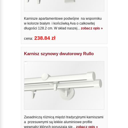
Karnisze apartamentowe podwójne na wsporniku
w kolorze białym i końcówką Ava o całkowitej
długości 128.2 cm. W skład naszej...
zobacz opis »
238.84 zł
cena:
Karnisz szynowy dwutorowy Rullo
Zasadniczą różnicą międzi tradycyjnymi karniszami
a przesuwnymi są lekkie aluminiowe profile
wewnątrz których poruszają się...
zobacz opis »