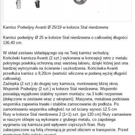
Karnisz Podwójny Avanti Ø 25/19 w kolorze Stal nierdzewna
Karnisz podwójny Ø 25 w kolorze Stal nierdzewna o całkowitej długości
136,40 cm.
W skład zestawu składającego się na Twój karnisz wchodzą:
Końcówki karnisza Avanti (2 szt.) wykonana w koncepcji retro z metalu
pokrytego powłoką ochronną oraz warstwą lakieru, dzięki której jest ona
bardziej wytrzymała na ścieranie i uszkodzenia. Końcówka Avanti
przedłuża karnisz o 8,20cm (wartość wliczona w podaną wyżej długość
całkowitą).
Zaślepka (2 szt.) do drugiej rury karnisza, montowanej bliżej okna.
Wspornik Podwójny (2 szt.) w kolorze Stal nierdzewna. Wsporniki
posiadają wyjątkowo stabilny system montażu: na 3 kołki rozporowe
(dołączone w zestawie wraz z wkrętami). Masywna, metalowa podstawa
wspornika zapewnia trwałe i stabilne zamocowanie do podłoża. Po
zamontowaniu wspornika odległość rur od ściany wynosi 12.5 cm
Rury w kolorze Stal nierdzewna 2 (1+1) szt. (po 120 cm) Rury zamawiane
w naszym sklepie są wykonane z grubego metalu, co zapobiega
wyginaniu się karnisza pod wpływem cięższych firan. Rury
zabezpieczone są folią chroniącą je przed obiciem w transporcie. Przed
montażem folię należy usunąć.