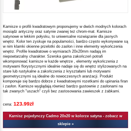
Karnisze o profili kwadratowym proponujemy w dwóch modnych kolorach
mosiądz antyczny oraz satynie zwanej też chrom-mat. Karnisze
satynowe w lekkim połysku, to uniwersalne rozwiązanie dla jasnych
wnętrz. Kolor ten zyskuje na popularności, bardzo często wykonywane są
w nim klamki okienne przelotki do zasłon i inne elementy wykończenia
wnętrz. Profile kwadratowe o wymiarach 20x20mm nadają im
niepowtarzalny charakter. Szeroka gama zakończeń potrafi
wkomponować karnisze w każde wnętrze , elementy wykończenia z
motywami florystycznymi idealnie nadaje się do wnętrz stylizowanych na
stare lub rustykalne a zakończenia z kryształami lub motywami
geometrycznymi są idealne do nowoczesnych aranżacji. Produkt
komponuje się bardzo dobrze z kwadratowymi rozetkami do upinania firan
i zasłon. Karnisze wyglądają również bardzo gustownie z zasłonami na
tak zwanych "uszach" czyli bez zastosowania zawieszek z żabkami.
123.99zł
cena:
Karnisz pojedynczy Cadmo 20x20 w kolorze satyna - zobacz w
sklepie »