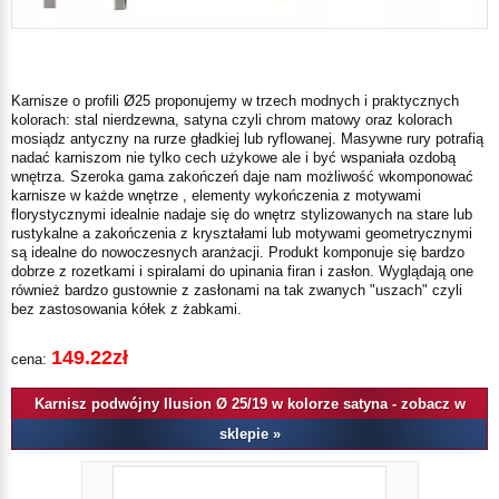
Karnisze o profili Ø25 proponujemy w trzech modnych i praktycznych
kolorach: stal nierdzewna, satyna czyli chrom matowy oraz kolorach
mosiądz antyczny na rurze gładkiej lub ryflowanej. Masywne rury potrafią
nadać karniszom nie tylko cech użykowe ale i być wspaniała ozdobą
wnętrza. Szeroka gama zakończeń daje nam możliwość wkomponować
karnisze w każde wnętrze , elementy wykończenia z motywami
florystycznymi idealnie nadaje się do wnętrz stylizowanych na stare lub
rustykalne a zakończenia z kryształami lub motywami geometrycznymi
są idealne do nowoczesnych aranżacji. Produkt komponuje się bardzo
dobrze z rozetkami i spiralami do upinania firan i zasłon. Wyglądają one
również bardzo gustownie z zasłonami na tak zwanych "uszach" czyli
bez zastosowania kółek z żabkami.
149.22zł
cena:
Karnisz podwójny Ilusion Ø 25/19 w kolorze satyna - zobacz w
sklepie »