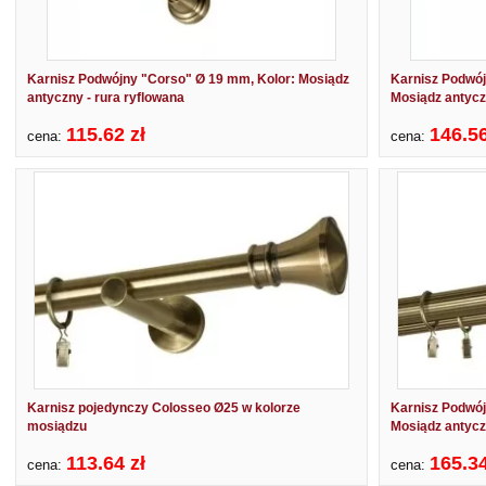
Karnisz Podwójny "Corso" Ø 19 mm, Kolor: Mosiądz
Karnisz Podwó
antyczny - rura ryflowana
Mosiądz antyc
115.62 zł
146.56
cena:
cena:
Karnisz pojedynczy Colosseo Ø25 w kolorze
Karnisz Podwój
mosiądzu
Mosiądz antycz
113.64 zł
165.34
cena:
cena: