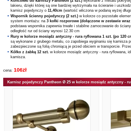
Końcówki do karniszy
Pantheon
(
2
szt.)
wykonane z metalu pokryte
lakieru
, dzięki której są one bardziej wytrzymała na ścieranie i uszkod
karnisz pojedynczy o
11,40
cm
(wartość wliczona w podaną wyżej długo
Wspornik
ścienny pojedynczy
(
2
szt.)
w kolorze co pozostałe elemen
system montażu: na
3 kołki rozporowe (dołączone w zestawie wraz
podstawa wspornika zapewnia trwałe i stabilne zamocowanie do ścian
odległość rur od ściany wynosi
12.30
cm
Rury w kolorze
mosiądz antyczny - rura ryflowana
1
szt. (po
120
c
są wykonane z grubego metalu, co zapobiega wyginaniu się karnisza 
zabezpieczone są folią chroniącą je przed obiciem w transporcie. Prz
Kółko z żabką
12 szt.
w kolorze
mosiądz antyczny - rura ryflowana
, i
karnisza.
106zł
cena:
Karnisz pojedynczy Pantheon Ø 25 w kolorze mosiądz antyczny - rur