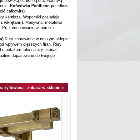
go powłoką ochronną
oraz warstwą
zenia.
Końcówka
Pantheon
przedłuża
ść całkowitą).
ty karnisza. Wsporniki posiadają
 z wkrętami)
. Masywna, metalowa
y.
Po zamontowaniu wspornika
m)
Rury zamawiane w naszym sklepie
pod wpływem cięższych firan. Rury
ed montażem folię należy usunąć.
dealnie dopasowane do twojego
a ryflowana - zobacz w sklepie »