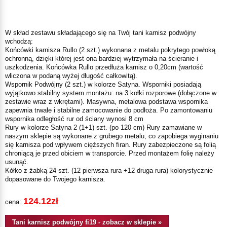
W skład zestawu składającego się na Twój tani karnisz podwójny
wchodzą:
Końcówki karnisza Rullo (2 szt.) wykonana z metalu pokrytego powłoką
ochronną, dzięki której jest ona bardziej wytrzymała na ścieranie i
uszkodzenia. Końcówka Rullo przedłuża karnisz o 0,20cm (wartość
wliczona w podaną wyżej długość całkowitą).
Wspornik Podwójny (2 szt.) w kolorze Satyna. Wsporniki posiadają
wyjątkowo stabilny system montażu: na 3 kołki rozporowe (dołączone w
zestawie wraz z wkrętami). Masywna, metalowa podstawa wspornika
zapewnia trwałe i stabilne zamocowanie do podłoża. Po zamontowaniu
wspornika odległość rur od ściany wynosi 8 cm
Rury w kolorze Satyna 2 (1+1) szt. (po 120 cm) Rury zamawiane w
naszym sklepie są wykonane z grubego metalu, co zapobiega wyginaniu
się karnisza pod wpływem cięższych firan. Rury zabezpieczone są folią
chroniącą je przed obiciem w transporcie. Przed montażem folię należy
usunąć.
Kółko z żabką 24 szt. (12 pierwsza rura +12 druga rura) kolorystycznie
dopasowane do Twojego karnisza.
124.12zł
cena:
Tani karnisz podwójny fi19 - zobacz w sklepie »