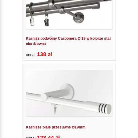
Karnisz podwójny Carbonera Ø 19 w kolorze stal
nierdzewna
138 zł
cena:
Karnisze białe przesuwne Ø19mm
123.44 zł