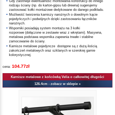
Gdy zaistnieje ewentualność montowania konstrukcji do innego
rodzaju ściany (np. do karton-gipsu lub drewna) sugerujemy
zastosować kołki montażowe dedykowane do danego podkładu.
Możliwość tworzenia karniszy narożnych o dowolnym kącie
pojedyńczych i podwójnych dzięki zastosowaniu łączników
narożnych.
Wsporniki posiadają system montażu na
3 kołki
rozporowe
(dołączone w zestawie wraz z wkrętami). Masywna,
metalowa podstawa wspornika zapewnia trwałe i stabilne
zamocowanie do ściany.
Karnisze metalowe pojedyncze dostępne są z
dużą ilością
zakończeń metalowych oraz szklanych
w szerokiej gamie
kolorystycznej.
104.77zł
cena:
Karnisze metalowe z końcówką Velia o całkowitej długości
126.4cm - zobacz w sklepie »