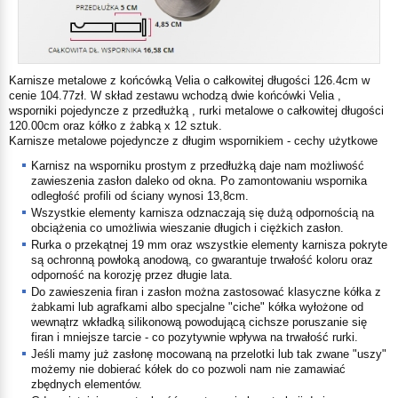
Karnisze metalowe z końcówką Velia o całkowitej długości 126.4cm w
cenie 104.77zł. W skład zestawu wchodzą dwie końcówki Velia ,
wsporniki pojedyncze z przedłużką , rurki metalowe o całkowitej długości
120.00cm oraz kółko z żabką x 12 sztuk.
Karnisze metalowe pojedyncze z długim wspornikiem - cechy użytkowe
Karnisz na wsporniku prostym z przedłużką daje nam możliwość
zawieszenia zasłon daleko od okna. Po zamontowaniu wspornika
odległość profili od ściany wynosi
13,8
cm.
Wszystkie elementy karnisza odznaczają się dużą odpornością na
obciążenia co umożliwia
wieszanie długich i ciężkich zasłon.
Rurka o przekątnej
19 mm
oraz wszystkie elementy karnisza pokryte
są ochronną powłoką anodową, co gwarantuje trwałość koloru oraz
odporność na korozję przez długie lata.
Do zawieszenia firan i zasłon można zastosować klasyczne kółka z
żabkami lub agrafkami albo specjalne
"ciche"
kółka wyłożone od
wewnątrz wkładką silikonową powodującą cichsze poruszanie się
firan i mniejsze tarcie - co pozytywnie wpływa na trwałość rurki.
Jeśli mamy już zasłonę mocowaną na przelotki lub tak zwane "uszy"
możemy nie dobierać kółek do co pozwoli nam nie zamawiać
zbędnych elementów.