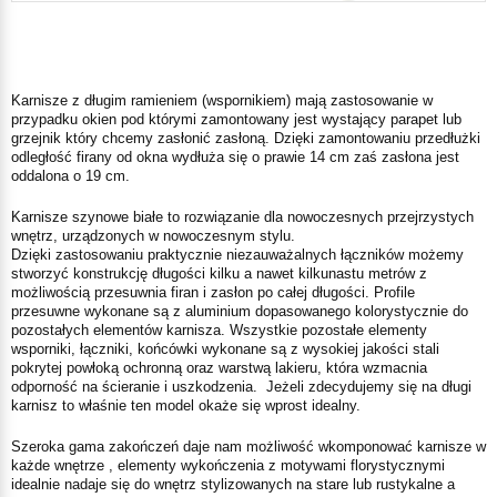
Karnisze z długim ramieniem (wspornikiem) mają zastosowanie w
przypadku okien pod którymi zamontowany jest wystający parapet lub
grzejnik który chcemy zasłonić zasłoną. Dzięki zamontowaniu przedłużki
odległość firany od okna wydłuża się o prawie 14 cm zaś zasłona jest
oddalona o 19 cm.
Karnisze szynowe białe to rozwiązanie dla nowoczesnych przejrzystych
wnętrz, urządzonych w nowoczesnym stylu.
Dzięki zastosowaniu praktycznie niezauważalnych łączników możemy
stworzyć konstrukcję długości kilku a nawet kilkunastu metrów z
możliwością przesuwnia firan i zasłon po całej długości. Profile
przesuwne wykonane są z aluminium dopasowanego kolorystycznie do
pozostałych elementów karnisza. Wszystkie pozostałe elementy
wsporniki, łączniki, końcówki wykonane są z wysokiej jakości stali
pokrytej powłoką ochronną oraz warstwą lakieru, która wzmacnia
odporność na ścieranie i uszkodzenia. Jeżeli zdecydujemy się na długi
karnisz to właśnie ten model okaże się wprost idealny.
Szeroka gama zakończeń daje nam możliwość wkomponować karnisze w
każde wnętrze , elementy wykończenia z motywami florystycznymi
idealnie nadaje się do wnętrz stylizowanych na stare lub rustykalne a