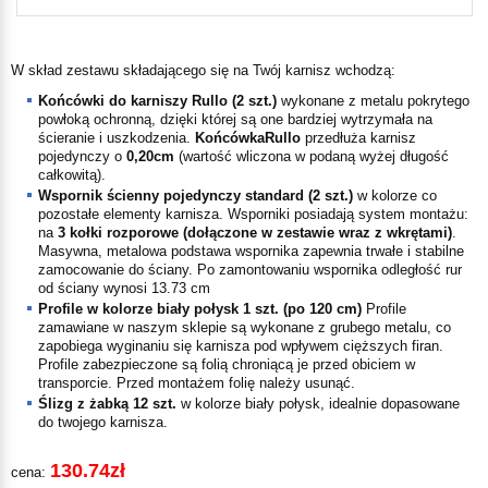
W skład zestawu składającego się na Twój karnisz wchodzą:
Końcówki do karniszy
Rullo
(
2
szt.)
wykonane z metalu pokrytego
powłoką ochronną, dzięki której są one bardziej wytrzymała na
ścieranie i uszkodzenia.
Końcówka
Rullo
przedłuża karnisz
pojedynczy o
0,20
cm
(wartość wliczona w podaną wyżej długość
całkowitą).
Wspornik
ścienny pojedynczy standard
(
2
szt.)
w kolorze co
pozostałe elementy karnisza. Wsporniki posiadają system montażu:
na
3 kołki rozporowe (dołączone w zestawie wraz z wkrętami)
.
Masywna, metalowa podstawa wspornika zapewnia trwałe i stabilne
zamocowanie do ściany.
Po zamontowaniu wspornika odległość rur
od ściany wynosi
13.73
cm
Profile w kolorze
biały połysk
1
szt. (po
120
cm)
Profile
zamawiane w naszym sklepie są wykonane z grubego metalu, co
zapobiega wyginaniu się karnisza pod wpływem cięższych firan.
Profile zabezpieczone są folią chroniącą je przed obiciem w
transporcie. Przed montażem folię należy usunąć.
Ślizg z żabką
12 szt.
w kolorze
biały połysk
, idealnie dopasowane
do twojego karnisza.
130.74zł
cena: