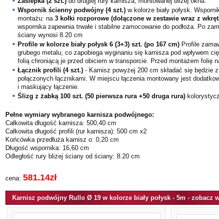
Zaślepka (
2
szt.)
do drugiej rury karnisza, montowanej bliżej okna.
Wspornik
ścienny podwójny
(
4
szt.)
w kolorze
biały połysk
. Wsporni
montażu: na
3 kołki rozporowe (dołączone w zestawie wraz z wkrę
wspornika zapewnia trwałe i stabilne zamocowanie do podłoża.
Po zamo
ściany wynosi
8.20
cm
Profile w kolorze
biały połysk
6 (3+3)
szt. (po
167
cm)
Profile zama
grubego metalu, co zapobiega wyginaniu się karnisza pod wpływem cię
folią chroniącą je przed obiciem w transporcie. Przed montażem folię 
Łącznik profili (
4
szt.)
- Karnisz powyżej 200 cm składać się będzie 
połączonych łącznikami. W miejscu łączenia montowany jest dodatkow
i maskujący łączenie.
Ślizg z żabką
100 szt. (50 pierwsza rura +50 druga rura)
kolorystyc
Pełne wymiary wybranego karnisza podwójnego:
Całkowita długość karnisza:
500,40
cm
Całkowita długość profili (rur karnisza):
500
cm
x2
Końcówka przedłuża karnisz o:
0,20
cm
Długość wspornika:
16,60
cm
Odległość rury bliżej ściany od ściany:
8.20
cm
581.14zł
cena:
Karnisz podwójny Rullo Ø 19 w kolorze biały połysk - 5m - zobacz w