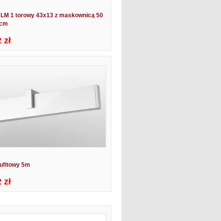
 LM 1 torowy 43x13 z maskownicą 50
 cm
 zł
Sufitowy 5m
 zł