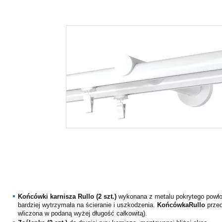
Końcówki karnisza
Rullo
(
2
szt.)
wykonana z metalu pokrytego powłoką
bardziej wytrzymała na ścieranie i uszkodzenia.
Końcówka
Rullo
przed
wliczona w podaną wyżej długość całkowitą).