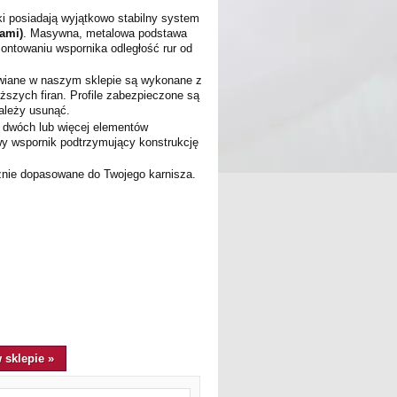
ki posiadają wyjątkowo stabilny system
tami)
. Masywna, metalowa podstawa
ntowaniu wspornika odległość rur od
wiane w naszym sklepie są wykonane z
ższych firan. Profile zabezpieczone są
należy usunąć.
z dwóch lub więcej elementów
y wspornik podtrzymujący konstrukcję
znie dopasowane do Twojego karnisza.
 sklepie »