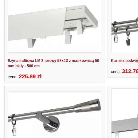
Szyna sufitowa LM 2 torowy 58x13 z maskownicą 50
Karnisz podwó
mm biały - 500 cm
312.78
cena:
225.89 zł
cena: