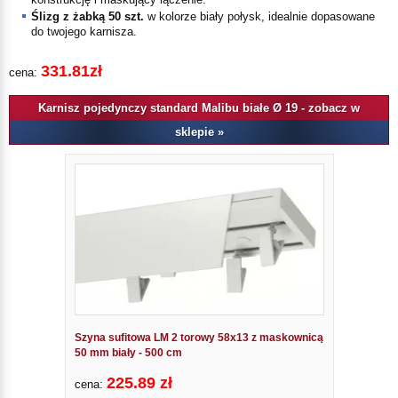
Ślizg z żabką
50 szt.
w kolorze
biały połysk
, idealnie dopasowane
do twojego karnisza.
331.81zł
cena:
Karnisz pojedynczy standard Malibu białe Ø 19 - zobacz w
sklepie »
Szyna sufitowa LM 2 torowy 58x13 z maskownicą
50 mm biały - 500 cm
225.89 zł
cena: