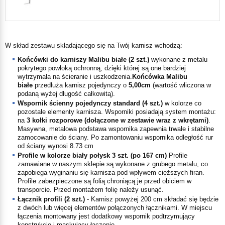
W skład zestawu składającego się na Twój karnisz wchodzą:
Końcówki do karniszy
Malibu białe
(
2
szt.)
wykonane z metalu
pokrytego powłoką ochronną, dzięki której są one bardziej
wytrzymała na ścieranie i uszkodzenia.
Końcówka
Malibu
białe
przedłuża karnisz pojedynczy o
5,00
cm
(wartość wliczona w
podaną wyżej długość całkowitą).
Wspornik
ścienny pojedynczy standard
(
4
szt.)
w kolorze co
pozostałe elementy karnisza. Wsporniki posiadają system montażu:
na
3 kołki rozporowe (dołączone w zestawie wraz z wkrętami)
.
Masywna, metalowa podstawa wspornika zapewnia trwałe i stabilne
zamocowanie do ściany.
Po zamontowaniu wspornika odległość rur
od ściany wynosi
8.73
cm
Profile w kolorze
biały połysk
3
szt. (po
167
cm)
Profile
zamawiane w naszym sklepie są wykonane z grubego metalu, co
zapobiega wyginaniu się karnisza pod wpływem cięższych firan.
Profile zabezpieczone są folią chroniącą je przed obiciem w
transporcie. Przed montażem folię należy usunąć.
Łącznik profili (
2
szt.)
- Karnisz powyżej 200 cm składać się będzie
z dwóch lub więcej elementów połączonych łącznikami. W miejscu
łączenia montowany jest dodatkowy wspornik podtrzymujący
konstrukcję i maskujący łączenie.