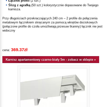
Łącznik profili
(
2
szt.)
Ślizg z agrafką
(
50
szt.) kolorystycznie dopasowane do Twojego
karnisza.
Przy długościach przekraczających 240 cm – 2 profile do połączenia
metalowym łącznikiem skręcanym za pomocą wkrętów dociskowych
(połączone profile do czoła umożliwiają przesuw tkaniny) łącznik nie jest
widoczny
369.37zł
cena:
Karnisz apartamentowy czarno-biały 5m - zobacz w sklepie »