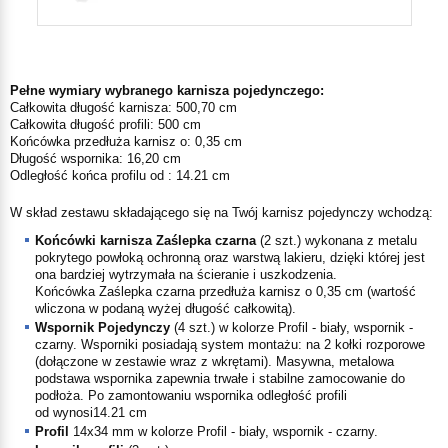
Pełne wymiary wybranego karnisza pojedynczego:
Całkowita długość karnisza:
500,70
cm
Całkowita długość profili:
500
cm
Końcówka przedłuża karnisz o:
0,35
cm
Długość wspornika:
16,20
cm
Odległość końca profilu od
:
14.21
cm
W skład zestawu składającego się na Twój karnisz pojedynczy wchodzą:
Końcówki karnisza
Zaślepka czarna
(
2
szt.) wykonana z metalu
pokrytego powłoką ochronną oraz warstwą lakieru, dzięki której jest
ona bardziej wytrzymała na ścieranie i uszkodzenia.
Końcówka
Zaślepka czarna
przedłuża karnisz o
0,35
cm (wartość
wliczona w podaną wyżej długość całkowitą).
Wspornik Pojedynczy
(
4
szt.) w kolorze
Profil - biały, wspornik -
czarny
. Wsporniki posiadają system montażu: na 2 kołki rozporowe
(dołączone w zestawie wraz z wkrętami). Masywna, metalowa
podstawa wspornika zapewnia trwałe i stabilne zamocowanie do
podłoża. Po zamontowaniu wspornika odległość profili
od
wynosi
14.21
cm
Profil
14x34 mm w kolorze
Profil - biały, wspornik - czarny
.