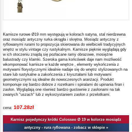
Karnisze rurowe Ø19 mm występują w kolorach satyna, stal nierdzewna
oraz mosiądz antyczny rurka okrągła i skrętna. Mosiądz antyczny z
ryflowanymi rurami to propozycja skierowana do wielbicieli tradycyjnych
wnętrz w stylu vintage czy rustykalnym. Karnisze pięknie wyglądają gdy
w ich otoczeniu znajdą się pozłacane ramy obrazowe, mosiężne
balustrady czy klamki. Szeroka gama końcówek daje nam możliwość
wkomponować karnisze w każde wnętrze , elementy wykończenia z
motywami florystycznymi idealnie nadaje się do wnętrz stylizowanych na
stare lub rustykalne a zakończenia z kryształami lub motywami
geometrycznymi są idealne do nowoczesnych aranżacji. Produkt
komponuje się bardzo dobrze z rozetkami i spiralami do upinania firan i
zasłon. Wyglądają one również bardzo gustownie z zasłonami na tak
zwanych "uszach" lub z wykorzystaniem zasłon z przelotkami.
107.28zł
cena:
Karnisz pojedynczy krótki Colosseo Ø 19 w kolorze mosiądz
antyczny - rura ryflowana - zobacz w sklepie »